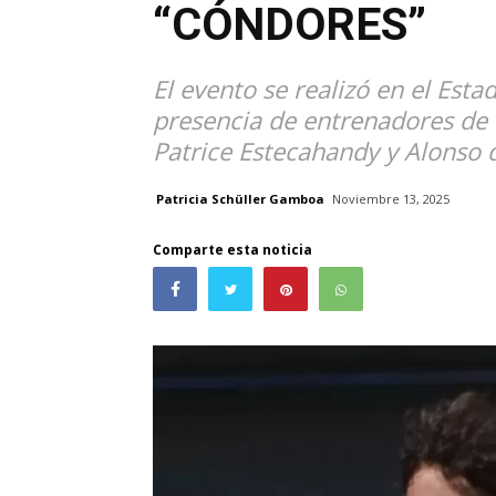
“CÓNDORES”
El evento se realizó en el Esta
presencia de entrenadores de
Patrice Estecahandy y Alonso d
Patricia Schüller Gamboa
Noviembre 13, 2025
Comparte esta noticia