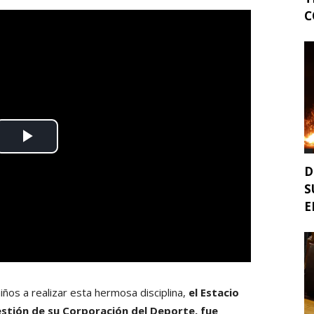
C
D
S
E
niños a realizar esta hermosa disciplina,
el Estacio
gestión de su Corporación del Deporte, fue