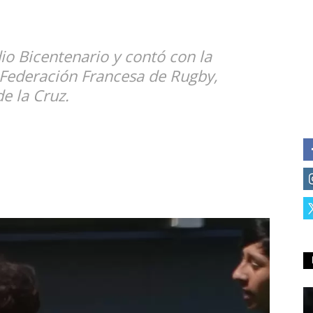
dio Bicentenario y contó con la
 Federación Francesa de Rugby,
e la Cruz.