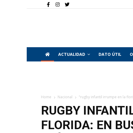
ACTUALIDAD
DATO ÚTIL
O
Home
Nacional
"rugby infantil irrumpe en la flo
RUGBY INFANTI
FLORIDA: EN B