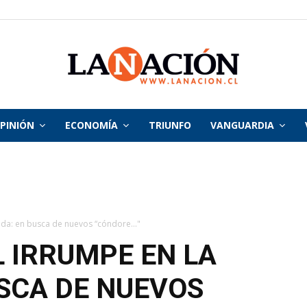
PINIÓN
ECONOMÍA
TRIUNFO
VANGUARDIA
La
Nación
rida: en busca de nuevos “cóndore..."
L IRRUMPE EN LA
USCA DE NUEVOS