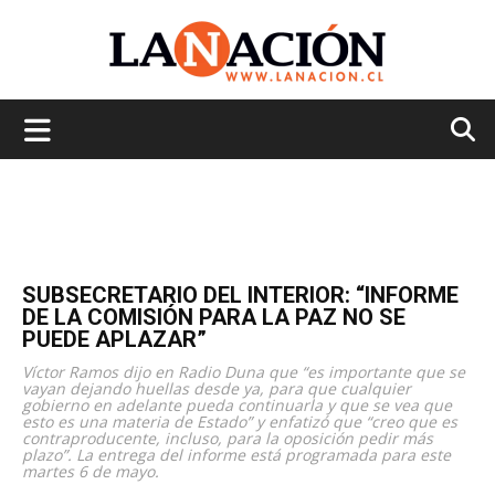
La
Nación
SUBSECRETARIO DEL INTERIOR: “INFORME
DE LA COMISIÓN PARA LA PAZ NO SE
PUEDE APLAZAR”
Víctor Ramos dijo en Radio Duna que “es importante que se
vayan dejando huellas desde ya, para que cualquier
gobierno en adelante pueda continuarla y que se vea que
esto es una materia de Estado” y enfatizó que “creo que es
contraproducente, incluso, para la oposición pedir más
plazo”. La entrega del informe está programada para este
martes 6 de mayo.