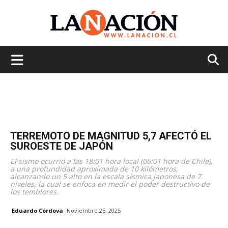
La
Nación
TERREMOTO DE MAGNITUD 5,7 AFECTÓ EL
SUROESTE DE JAPÓN
El sismo ocurrió a las 18:01 hora local (06:01 hora de Chile),
a una profundidad aproximada de 10 kilómetros,
alcanzando un 5 alto en la escala sísmica japonesa de 7
niveles, la cual se enfoca en medir el poder destructivo de
los temblores.
Eduardo Córdova
Noviembre 25, 2025