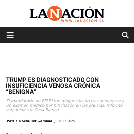
La
Nación
TRUMP ES DIAGNOSTICADO CON
INSUFICIENCIA VENOSA CRÓNICA
“BENIGNA”
El mandatario de EEUU fue diagnosticado tras someterse a
un examen médico por hinchazón en las piernas, informó
este jueves la Casa Blanca.
Patricia Schüller Gamboa
Julio 17, 2025