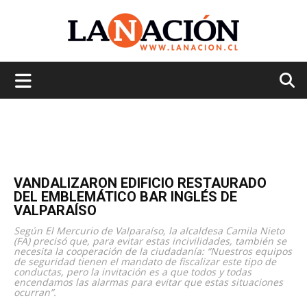
La
Nación
VANDALIZARON EDIFICIO RESTAURADO
DEL EMBLEMÁTICO BAR INGLÉS DE
VALPARAÍSO
Según El Mercurio de Valparaíso, la alcaldesa Camila Nieto
(FA) precisó que, para evitar estas incivilidades, también se
necesita la cooperación de la ciudadanía: “Nuestros equipos
de seguridad tienen el mandato de fiscalizar este tipo de
conductas, pero la invitación es a que todos y todas
encendamos las alarmas para evitar que estas situaciones
ocurran”.