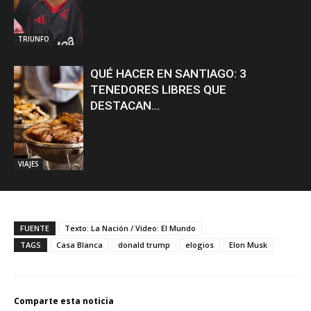
TRIUNFO
QUÉ HACER EN SANTIAGO: 3
TENEDORES LIBRES QUE
DESTACAN...
VIAJES
FUENTE
Texto: La Nación / Video: El Mundo
TAGS
Casa Blanca
donald trump
elogios
Elon Musk
Comparte esta noticia