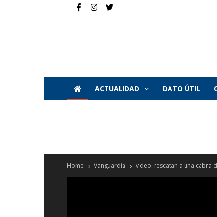
ACTUALIDAD
DATO ÚTIL
Home
Vanguardia
video: rescatan a una cabra d