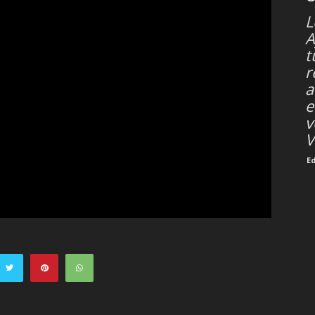
L
A
t
r
a
e
v
V
E