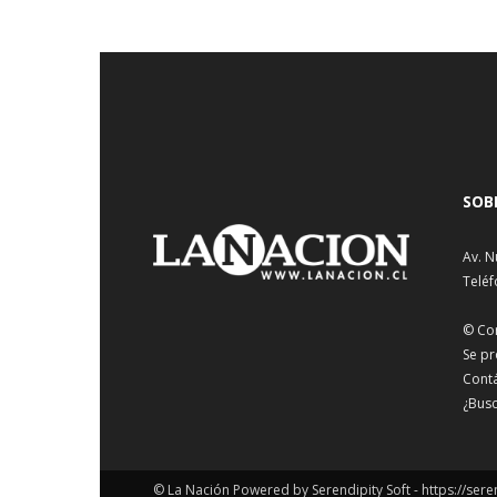
SOB
Av. N
Teléf
© Co
Se pr
Cont
¿Busc
© La Nación Powered by Serendipity Soft -
https://sere