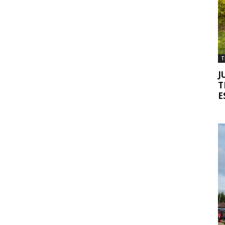
T
J
T
E