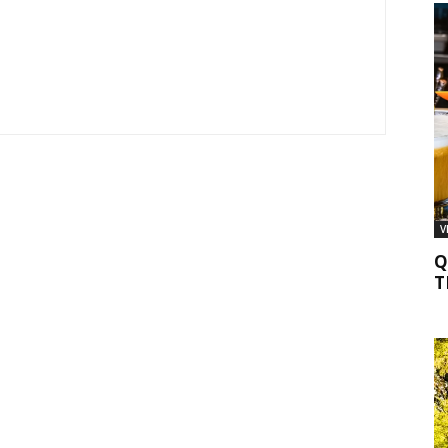
V
Q
T