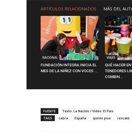
ARTÍCULOS RELACIONADOS
MÁS DEL AUT
NACIONAL
VIAJES
FUNDACIÓN INTEGRA INICIA EL
QUÉ HACER EN
MES DE LA NIÑEZ CON VOCES ...
TENEDORES LI
COMBIN...
FUENTE
Texto: La Nación / Video: El País
TAGS
cabra
España
quinto piso
rescate