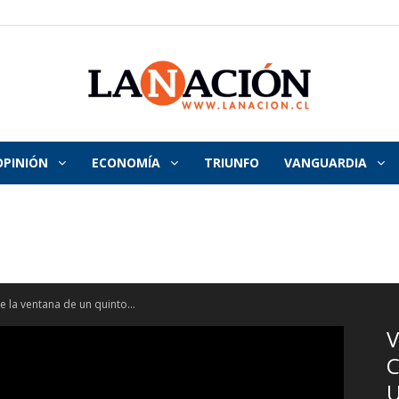
OPINIÓN
ECONOMÍA
TRIUNFO
VANGUARDIA
La
Nación
e la ventana de un quinto...
V
C
U