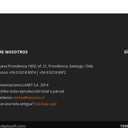
RE NOSOTROS
S
ueva Providencia 1850, of. 21, Providencia, Santiago, Chile
onos: +56 9 5218 8974 | +56 9 5218 8972
municaciones LANET S.A. 2014
ohíbe toda reproducción total o parcial.
áctenos:
ventas@lanacion.cl
as una nota antigua?
Solicítala aquí
ndipitysoft.com/
TER