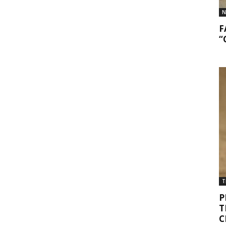
N
F
“
T
P
T
C