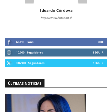
Eduardo Córdova
https://www.lanacion.cl
60,813
Fans
LIKE
10,000
Seguidores
SEGUIR
346,900
Seguidores
SEGUIR
ÚLTIMAS NOTICIAS