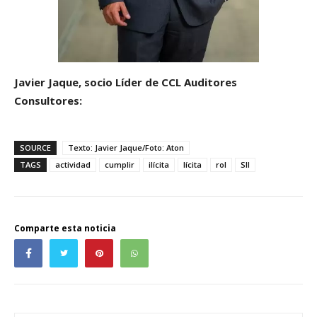
Javier Jaque, socio Líder de CCL Auditores
Consultores:
SOURCE
Texto: Javier Jaque/Foto: Aton
TAGS
actividad
cumplir
ilícita
lícita
rol
SII
Comparte esta noticia