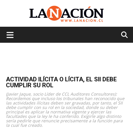
La
Nación
ACTIVIDAD ILÍCITA O LÍCITA, EL SII DEBE
CUMPLIR SU ROL
(Javier Jaque, socio Líder de CCL Auditores Consultores):
Recordemos que incluso los tribunales han reconocido que
las actividades ilícitas deben ser gravadas, por tanto, el SII
debe cumplir con su rol en la sociedad, donde su deber
principal es aplicar la normativa vigente y ejercer las
facultades que la ley le ha conferido. Exigirle algo distinto
sería pedirle que renuncie precisamente a la función para
la cual fue creado.