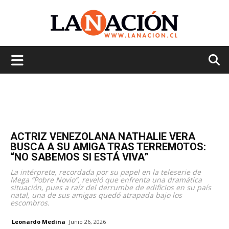
La
Nación
ACTRIZ VENEZOLANA NATHALIE VERA
BUSCA A SU AMIGA TRAS TERREMOTOS:
“NO SABEMOS SI ESTÁ VIVA”
La intérprete, recordada por su papel en la teleserie de
Mega “Pobre Novio”, reveló que enfrenta una dramática
situación, pues a raíz del derrumbe de edificios en su país
natal, una de sus amigas quedó atrapada bajo los
escombros.
Leonardo Medina
Junio 26, 2026