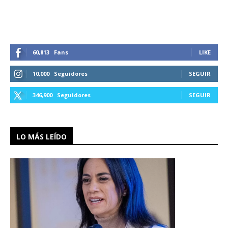
60,813
Fans
LIKE
10,000
Seguidores
SEGUIR
346,900
Seguidores
SEGUIR
LO MÁS LEÍDO