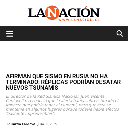
La
Nación
AFIRMAN QUE SISMO EN RUSIA NO HA
TERMINADO: RÉPLICAS PODRÍAN DESATAR
NUEVOS TSUNAMIS
El director de la Red Sísmica Nacional, Juan Vicente
Cantavella, reconoció que la alerta había sobreestimado el
impacto que podría tener el tsunami, pero que ésta se
mantenía en algunos lugares porque todavía había efectos
“bastante impredecibles”.
Eduardo Córdova
Julio 30, 2025