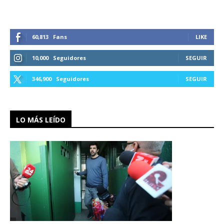
60,813
Fans
LIKE
10,000
Seguidores
SEGUIR
346,900
Seguidores
SEGUIR
LO MÁS LEÍDO