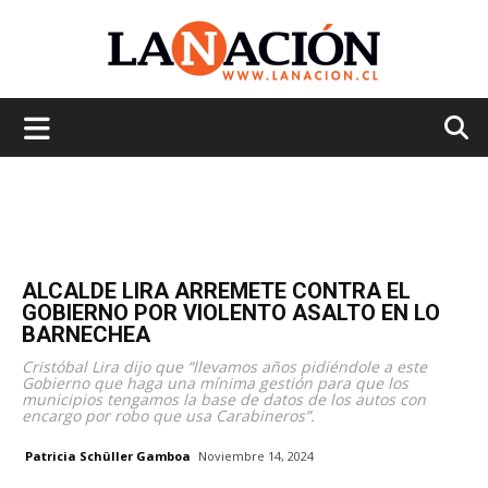
La
Nación
ALCALDE LIRA ARREMETE CONTRA EL
GOBIERNO POR VIOLENTO ASALTO EN LO
BARNECHEA
Cristóbal Lira dijo que “llevamos años pidiéndole a este
Gobierno que haga una mínima gestión para que los
municipios tengamos la base de datos de los autos con
encargo por robo que usa Carabineros”.
Patricia Schüller Gamboa
Noviembre 14, 2024