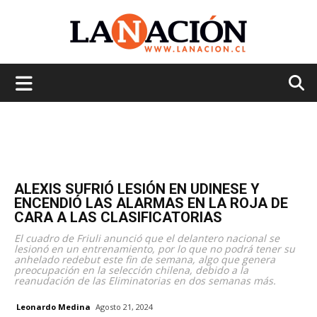
La
Nación
ALEXIS SUFRIÓ LESIÓN EN UDINESE Y
ENCENDIÓ LAS ALARMAS EN LA ROJA DE
CARA A LAS CLASIFICATORIAS
El cuadro de Friuli anunció que el delantero nacional se
lesionó en un entrenamiento, por lo que no podrá tener su
anhelado redebut este fin de semana, algo que genera
preocupación en la selección chilena, debido a la
reanudación de las Eliminatorias en dos semanas más.
Leonardo Medina
Agosto 21, 2024