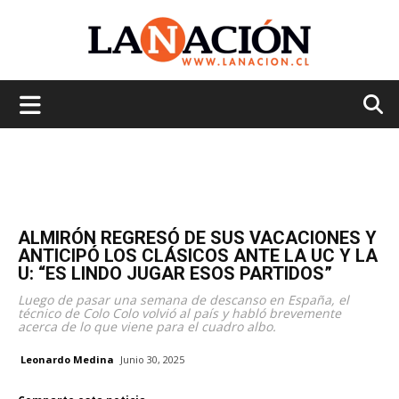
La
Nación
ALMIRÓN REGRESÓ DE SUS VACACIONES Y
ANTICIPÓ LOS CLÁSICOS ANTE LA UC Y LA
U: “ES LINDO JUGAR ESOS PARTIDOS”
Luego de pasar una semana de descanso en España, el
técnico de Colo Colo volvió al país y habló brevemente
acerca de lo que viene para el cuadro albo.
Leonardo Medina
Junio 30, 2025