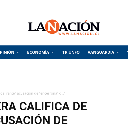
PINIÓN
ECONOMÍA
TRIUNFO
VANGUARDIA
La
Nación
delirante” acusación de “encerrona” d..."
A CALIFICA DE
CUSACIÓN DE