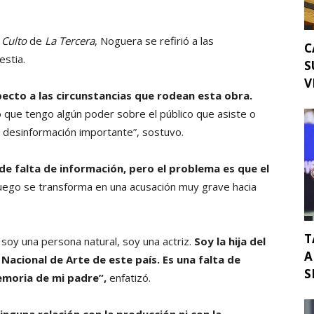
n
Culto
de
La Tercera
, Noguera se refirió a las
C
estia.
S
V
ecto a las circunstancias que rodean esta obra.
 que tengo algún poder sobre el público que asiste o
a desinformación importante”, sostuvo.
e falta de información, pero el problema es que el
luego se transforma en una acusación muy grave hacia
T
o soy una persona natural, soy una actriz.
Soy la hija del
A
Nacional de Arte de este país. Es una falta de
S
memoria de mi padre”,
enfatizó.