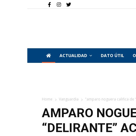
ACTUALIDAD
DATO ÚTIL
O
Home
Vanguardia
"amparo noguera califica de “
AMPARO NOGUER
“DELIRANTE” A