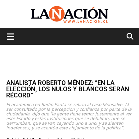
La
Nación
ANALISTA ROBERTO MÉNDEZ: “EN LA
ELECCIÓN, LOS NULOS Y BLANCOS SERÁN
RÉCORD”
El académico en Radio Pauta se refirió al caso Monsalve. Al
ser consultado por la percepción y confianza por parte de la
ciudadanía, dijo que “la gente tiene temor justamente al ver
este Estado y estas instituciones que se debilitan, que se
derrumban, que se van cayendo uno a uno, y se sienten
indefensos, y se acentúa este alejamiento de la política”.