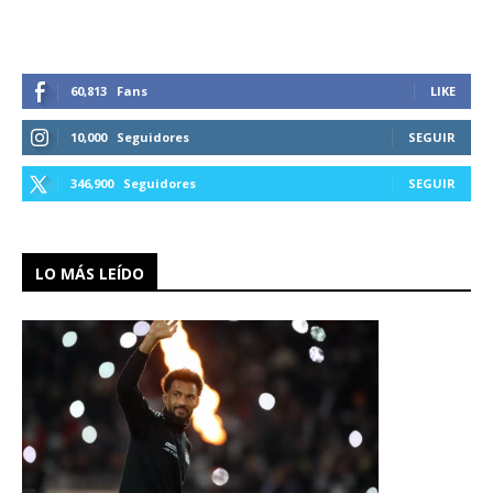
60,813
Fans
LIKE
10,000
Seguidores
SEGUIR
346,900
Seguidores
SEGUIR
LO MÁS LEÍDO