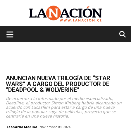
La
Nación
ANUNCIAN NUEVA TRILOGÍA DE “STAR
WARS” A CARGO DEL PRODUCTOR DE
“DEADPOOL & WOLVERINE”
De acuerdo a lo informado por el medio especializado,
Deadline, el productor Simon Kinberg habría alcanzado un
acuerdo con Lucasfilm para estar a cargo de una nueva
trilogía de la popular saga de películas, proyecto que se
centraría en una nueva historia.
Leonardo Medina
Noviembre 08, 2024