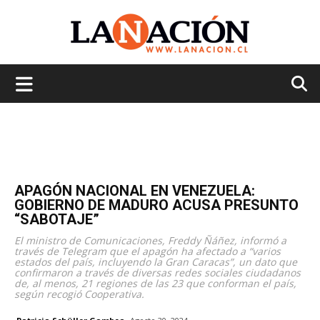
La
Nación
APAGÓN NACIONAL EN VENEZUELA:
GOBIERNO DE MADURO ACUSA PRESUNTO
“SABOTAJE”
El ministro de Comunicaciones, Freddy Ñáñez, informó a
través de Telegram que el apagón ha afectado a “varios
estados del país, incluyendo la Gran Caracas”, un dato que
confirmaron a través de diversas redes sociales ciudadanos
de, al menos, 21 regiones de las 23 que conforman el país,
según recogió Cooperativa.