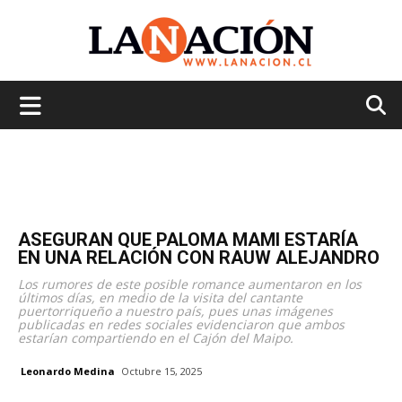
La
Nación
ASEGURAN QUE PALOMA MAMI ESTARÍA
EN UNA RELACIÓN CON RAUW ALEJANDRO
Los rumores de este posible romance aumentaron en los
últimos días, en medio de la visita del cantante
puertorriqueño a nuestro país, pues unas imágenes
publicadas en redes sociales evidenciaron que ambos
estarían compartiendo en el Cajón del Maipo.
Leonardo Medina
Octubre 15, 2025