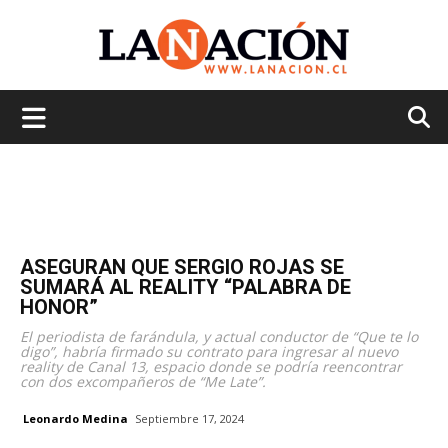
La
Nación
ASEGURAN QUE SERGIO ROJAS SE
SUMARÁ AL REALITY “PALABRA DE
HONOR”
El periodista de farándula, y actual conductor de “Que te lo
digo”, habría firmado su contrato para ingresar al nuevo
reality de Canal 13, espacio donde se podría reencontrar
con dos excompañeros de “Me Late”.
Leonardo Medina
Septiembre 17, 2024