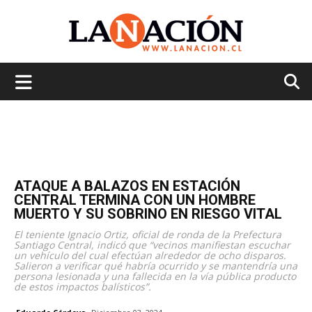
La
Nación
ATAQUE A BALAZOS EN ESTACIÓN
CENTRAL TERMINA CON UN HOMBRE
MUERTO Y SU SOBRINO EN RIESGO VITAL
El teniente Ignacio Ortiz, oficial de ronda de la Prefectura
Santiago Central, indicó que “vecinos manifiestan escuchar
un vehículo del cual efectúan alrededor de ocho disparos.
Salieron a verificar qué habría ocurrido y se mantendría una
persona lesionada y una fallecida en la vía pública producto
de estos impactos balísticos”.