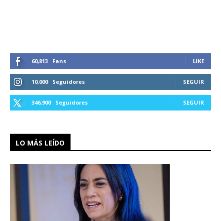
60,813
Fans
LIKE
10,000
Seguidores
SEGUIR
346,900
Seguidores
SEGUIR
LO MÁS LEÍDO