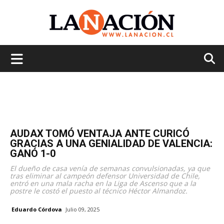
La
Nación
AUDAX TOMÓ VENTAJA ANTE CURICÓ
GRACIAS A UNA GENIALIDAD DE VALENCIA:
GANÓ 1-0
El dueño de casa venía de semanas convulsionadas, ya que
tras eliminar al campeón defensor Universidad de Chile,
entró en una mala racha en la Liga de Ascenso que a la
postre le costó el puesto al técnico Héctor Almandoz.
Eduardo Córdova
Julio 09, 2025