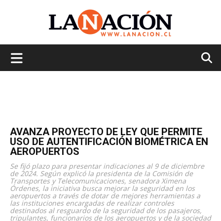
La
Nación
AVANZA PROYECTO DE LEY QUE PERMITE
USO DE AUTENTIFICACIÓN BIOMÉTRICA EN
AEROPUERTOS
Se fijó plazo para presentar indicaciones al 9 de diciembre
de 2024. Según explicó la presidenta de la Comisión de
Transportes y Telecomunicaciones, senadora Ximena
Órdenes, la iniciativa busca mejorar la seguridad en los
aeropuertos a través de dotar de mejores herramientas a
las instituciones encargadas de realizar controles
destinados al resguardo de la seguridad de los pasajeros,
tripulantes, funcionarios de los aeropuertos y de la sociedad