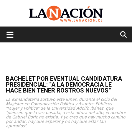
La
Nación
BACHELET POR EVENTUAL CANDIDATURA
PRESIDENCIAL: “A LA DEMOCRACIA LE
HACE BIEN TENER ROSTROS NUEVOS”
La exmandataria sostuvo este lunes, durante el ciclo del
Magíster en Comunicación Política y Asuntos Públicos
“Mujer y Política” de la Universidad Adolfo Ibáñez, que
“piensen que la vez pasada, a esta altura del año, el nombre
de Gabriel Boric no existía. Y yo creo que hay mucho camino
por andar, hay que esperar y no hay que estar tan
apurados”.