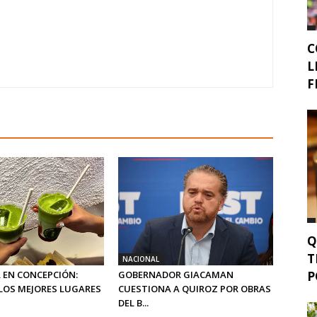
C
L
F
Q
T
NACIONAL
P
 EN CONCEPCIÓN:
GOBERNADOR GIACAMAN
LOS MEJORES LUGARES
CUESTIONA A QUIROZ POR OBRAS
DEL B...