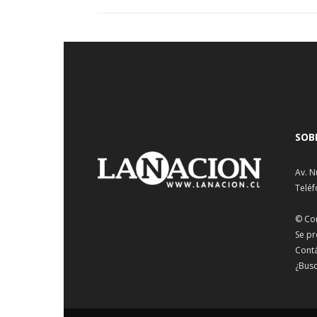
SOB
Av. N
Teléf
© Co
Se pr
Cont
¿Busc