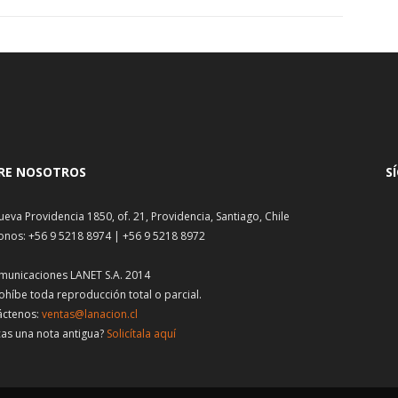
RE NOSOTROS
S
ueva Providencia 1850, of. 21, Providencia, Santiago, Chile
onos: +56 9 5218 8974 | +56 9 5218 8972
municaciones LANET S.A. 2014
ohíbe toda reproducción total o parcial.
áctenos:
ventas@lanacion.cl
as una nota antigua?
Solicítala aquí