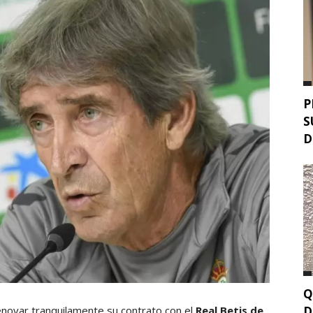
P
S
D
Q
D
enovar tranquilamente su contrato con el
Real Betis de