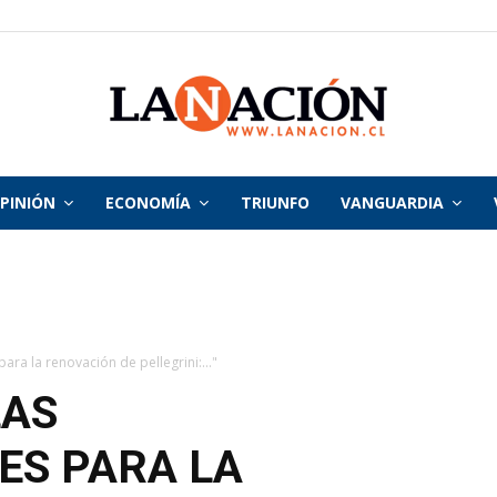
PINIÓN
ECONOMÍA
TRIUNFO
VANGUARDIA
La
Nación
ara la renovación de pellegrini:..."
LAS
ES PARA LA