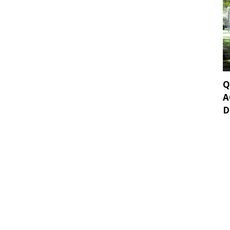
Q
A
D