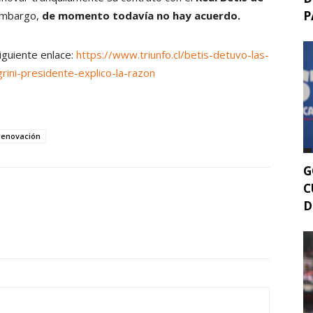
P
 embargo,
de momento todavía no hay acuerdo.
siguiente enlace:
https://www.triunfo.cl/betis-detuvo-las-
rini-presidente-explico-la-razon
renovación
G
C
D