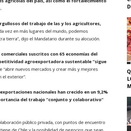
es agrícolas del país, así como el fortalecimiento
D
.
gullosos del trabajo de las y los agricultores,
ada vez en más lugares del mundo, podemos
 tierra”, dijo el Mandatario durante su alocución.
 comerciales suscritos con 65 economías del
etitividad agroexportadora sustentable “sigue
 de “abrir nuevos mercados y crear más y mejores
Q
el exterior”.
L
M
 exportaciones nacionales han crecido en un 9,2%
ortancia del trabajo “conjunto y colaborativo”
olaboración público privada, con puntos de encuentro
e tiene de Chile y la posibilidad de negocios que sean