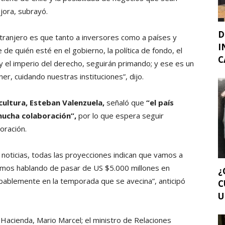
jora, subrayó.
D
tranjero es que tanto a inversores como a países y
I
e quién esté en el gobierno, la política de fondo, el
C
, y el imperio del derecho, seguirán primando; y ese es un
, cuidando nuestras instituciones”, dijo.
cultura, Esteban Valenzuela,
señaló que
“el país
mucha colaboración”,
por lo que espera seguir
oración.
 noticias, todas las proyecciones indican que vamos a
amos hablando de pasar de US $5.000 millones en
¿
bablemente en la temporada que se avecina”, anticipó
C
U
 Hacienda, Mario Marcel; el ministro de Relaciones