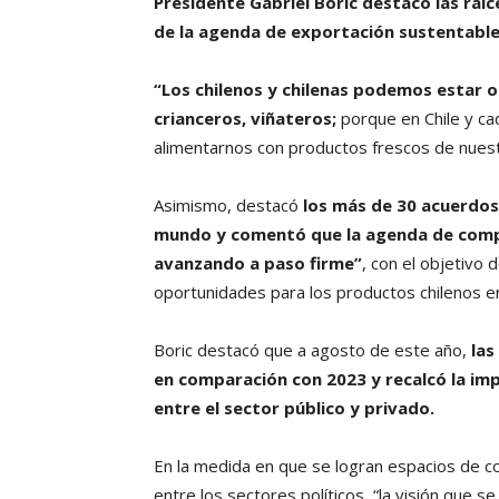
Presidente Gabriel Boric destacó las raíc
de la agenda de exportación sustentable
“Los chilenos y chilenas podemos estar or
crianceros, viñateros;
porque en Chile y c
alimentarnos con productos frescos de nuestra
Asimismo, destacó
los más de 30 acuerdos
mundo y comentó que la agenda de comp
avanzando a paso firme”
, con el objetivo
oportunidades para los productos chilenos en 
Boric destacó que a agosto de este año,
las
en comparación con 2023 y recalcó la imp
entre el sector público y privado.
En la medida en que se logran espacios de c
entre los sectores políticos, “la visión que s