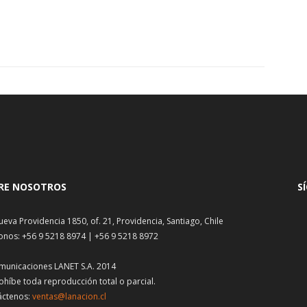
RE NOSOTROS
S
ueva Providencia 1850, of. 21, Providencia, Santiago, Chile
onos: +56 9 5218 8974 | +56 9 5218 8972
municaciones LANET S.A. 2014
ohíbe toda reproducción total o parcial.
áctenos:
ventas@lanacion.cl