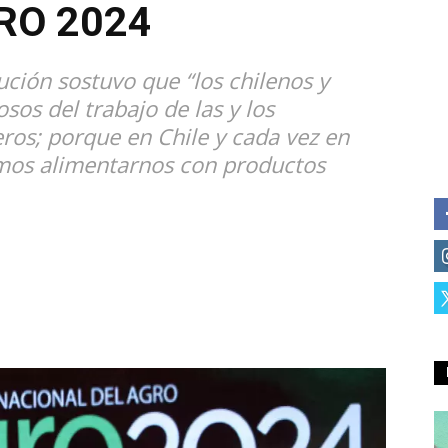
RO 2024
ción sostuvo que “los chilenos y
sos del trabajo de las y los
eros; porque en Chile y cada vez en
mos alimentarnos con productos