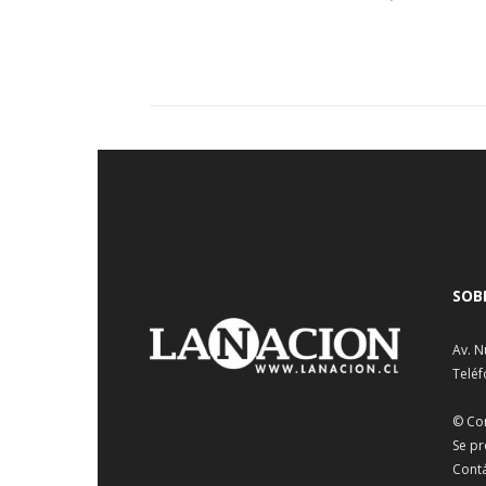
SOB
Av. N
Teléf
© Co
Se pr
Cont