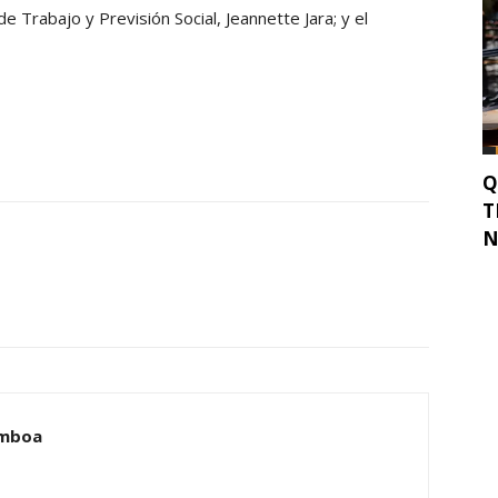
de Trabajo y Previsión Social, Jeannette Jara; y el
Q
T
N
amboa