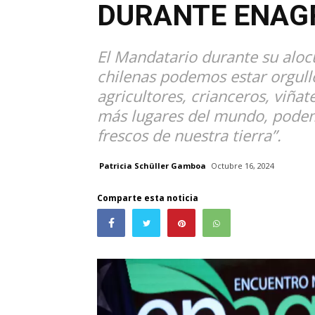
DURANTE ENAG
El Mandatario durante su alocu
chilenas podemos estar orgullo
agricultores, crianceros, viñat
más lugares del mundo, pode
frescos de nuestra tierra”.
Patricia Schüller Gamboa
Octubre 16, 2024
Comparte esta noticia