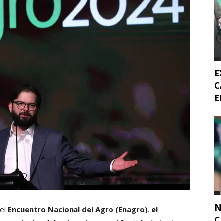
E
C
E
N
del
Encuentro Nacional del Agro (Enagro)
,
el
C