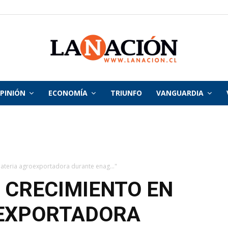
PINIÓN
ECONOMÍA
TRIUNFO
VANGUARDIA
La
Nación
ateria agroexportadora durante enag..."
 CRECIMIENTO EN
EXPORTADORA