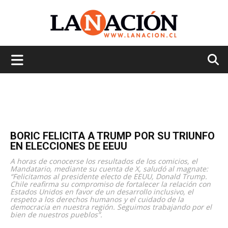
La
Nación
BORIC FELICITA A TRUMP POR SU TRIUNFO
EN ELECCIONES DE EEUU
A horas de conocerse los resultados de los comicios, el
Mandatario, mediante su cuenta de X, saludó al magnate:
“Felicitamos al presidente electo de EEUU, Donald Trump.
Chile reafirma su compromiso de fortalecer la relación con
Estados Unidos en favor de un desarrollo inclusivo, el
respeto a los derechos humanos y el cuidado de la
democracia en nuestra región. Seguimos trabajando por el
bien de nuestros pueblos”.