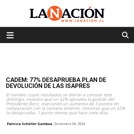
La
Nación
CADEM: 77% DESAPRUEBA PLAN DE
DEVOLUCIÓN DE LAS ISAPRES
El sondeo, cuyos resultados se dieron a conocer este
domingo, muestra que un 32% aprueba la gestión del
Presidente Boric, marcando un aumento de 3 puntos en
comparación con la semana anterior, mientras que un 62%
la desaprueba, 1 punto menos que hace siete días.
Patricia Schüller Gamboa
Diciembre 09, 2024