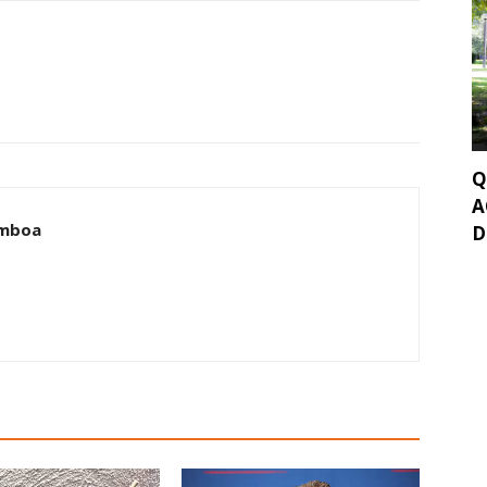
Q
A
amboa
D