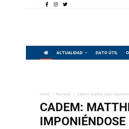
ACTUALIDAD
DATO ÚTIL
O
Home
Nacional
"cadem: matthei sigue imponiénd
CADEM: MATTHE
IMPONIÉNDOSE 