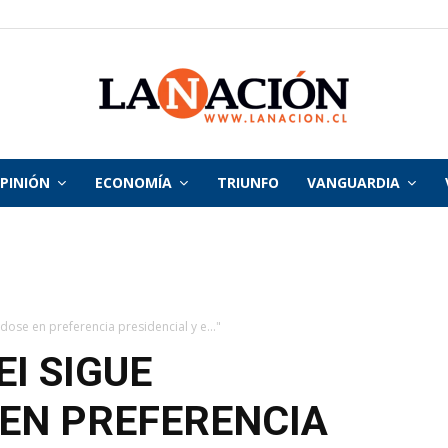
PINIÓN
ECONOMÍA
TRIUNFO
VANGUARDIA
La
Nación
ose en preferencia presidencial y e..."
I SIGUE
EN PREFERENCIA