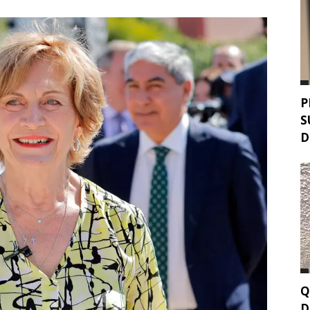
P
S
D
Q
D