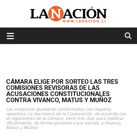
La
Nación
CÁMARA ELIGE POR SORTEO LAS TRES
COMISIONES REVISORAS DE LAS
ACUSACIONES CONSTITUCIONALES
CONTRA VIVANCO, MATUS Y MUÑOZ
Las instancias quedaron conformadas con mayoría
opositora. La Secretaría de la Corporación, de acuerdo con
el reglamento de la Cámara, tiene tres días para notificar
oficialmente, de forma personal o por escrito, a Vivanco,
Matus y Muñoz.