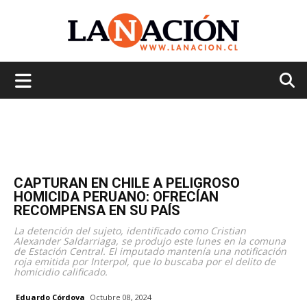
La
Nación
CAPTURAN EN CHILE A PELIGROSO
HOMICIDA PERUANO: OFRECÍAN
RECOMPENSA EN SU PAÍS
La detención del sujeto, identificado como Cristian
Alexander Saldarriaga, se produjo este lunes en la comuna
de Estación Central. El imputado mantenía una notificación
roja emitida por Interpol, que lo buscaba por el delito de
homicidio calificado.
Eduardo Córdova
Octubre 08, 2024