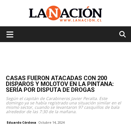
La
Nación
CASAS FUERON ATACADAS CON 200
DISPAROS Y MOLOTOV EN LA PINTANA:
SERÍA POR DISPUTA DE DROGAS
Según el capitán de Carabineros Javier Peralta. Este
domingo ya se había registrado una situación similar en el
mismo sector, cuando se levantaron 97 casquillos de bala
alrededor de las 7:30 de la mañana.
Eduardo Córdova
Octubre 14, 2024