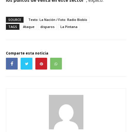
los puntos de venta en este sector”
, explicó.
SOURCE
Texto: La Nación / Foto: Radio Biobío
TAGS
Ataque
disparos
La Pintana
Comparte esta noticia