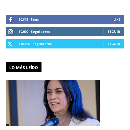
60,813
Fans
LIKE
10,000
Seguidores
SEGUIR
346,900
Seguidores
SEGUIR
LO MÁS LEÍDO