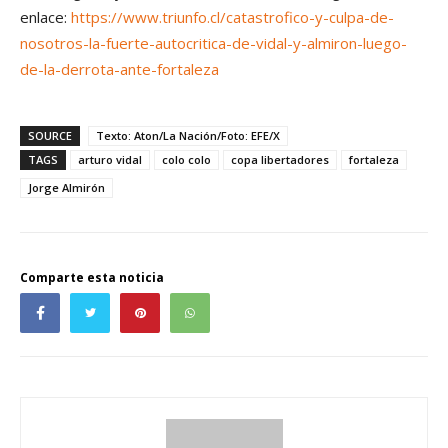
enlace:
https://www.triunfo.cl/catastrofico-y-culpa-de-
nosotros-la-fuerte-autocritica-de-vidal-y-almiron-luego-
de-la-derrota-ante-fortaleza
SOURCE
Texto: Aton/La Nación/Foto: EFE/X
TAGS
arturo vidal
colo colo
copa libertadores
fortaleza
Jorge Almirón
Comparte esta noticia