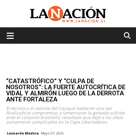
La
Nación
“CATASTRÓFICO” Y “CULPA DE
NOSOTROS”: LA FUERTE AUTOCRÍTICA DE
VIDAL Y ALMIRÓN LUEGO DE LA DERROTA
ANTE FORTALEZA
El técnico y el volante del Cacique hablaron una vez
finalizado el compromiso, y lamentaron la goleada sufrida
ante el conjunto brasileño, resultado que dejó a los albos
sumamente complicados en la Copa Libertadores.
Leonardo Medina
Mayo 07, 2025