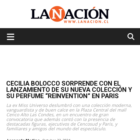
La
Nación
CECILIA BOLOCCO SORPRENDE CON EL
LANZAMIENTO DE SU NUEVA COLECCIÓN Y
SU PERFUME “REINVENTION” EN PARIS
La ex Miss Universo deslumbró con una colección moderna,
vanguardista y de buen calce en la Plaza Central del mall
Cenco Alto Las Condes, en un encuentro de gran
convocatoria que además contó con la presencia de
destacadas figuras, ejecutivos de Cencosud y Paris, y
familiares y amigos del mundo del espectáculo.