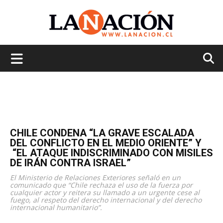
La
Nación
CHILE CONDENA “LA GRAVE ESCALADA
DEL CONFLICTO EN EL MEDIO ORIENTE” Y
“EL ATAQUE INDISCRIMINADO CON MISILES
DE IRÁN CONTRA ISRAEL”
El Ministerio de Relaciones Exteriores señaló en un
comunicado que “Chile rechaza el uso de la fuerza por
cualquier actor y reitera su llamado a un urgente cese al
fuego, al respeto del derecho internacional y del derecho
internacional humanitario”.