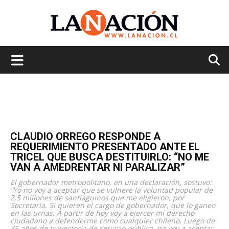
La
Nación
CLAUDIO ORREGO RESPONDE A
REQUERIMIENTO PRESENTADO ANTE EL
TRICEL QUE BUSCA DESTITUIRLO: “NO ME
VAN A AMEDRENTAR NI PARALIZAR”
El gobernador metropolitano, en una declaración, sostuvo:
“Yo no voy a aceptar que se vulnere la voluntad popular de
2,5 millones de santiaguinos que me eligieron, por
Secretaría. Si quieren el cargo de gobernador, que lo ganen
en las urnas. A partir de hoy voy a ejercer mi derecho
ciudadano a defenderme como cualquier chileno. Luego de
35 años de trayectoria de servicio público, no voy a aceptar