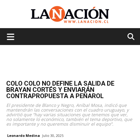
La
Nación
COLO COLO NO DEFINE LA SALIDA DE
BRAYAN CORTÉS Y ENVIARÁN
CONTRAPROPUESTA A PEÑAROL
El presidente de Blanco y Negro, Aníbal Mosa, indicó que
mantendrán las conversaciones con el cuadro uruguayo, y
advirtió que “hay varias situaciones que tenemos que ver,
no solamente lo económico, también el tema deportivo, que
es importante y no queremos disminuir el equipo”.
Leonardo Medina
Julio 30, 2025