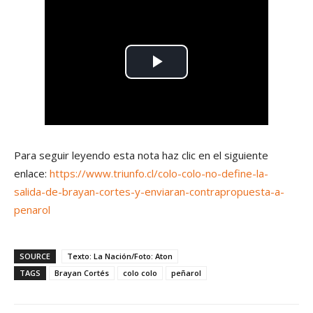
Para seguir leyendo esta nota haz clic en el siguiente
enlace:
https://www.triunfo.cl/colo-colo-no-define-la-
salida-de-brayan-cortes-y-enviaran-contrapropuesta-a-
penarol
SOURCE
Texto: La Nación/Foto: Aton
TAGS
Brayan Cortés
colo colo
peñarol