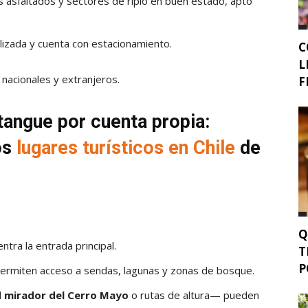
s asfaltados y sectores de ripio en buen estado, apto
alizada y cuenta con estacionamiento.
C
L
nacionales y extranjeros.
F
tangue por cuenta propia:
os
lugares turísticos en Chile
de
Q
ntra la entrada principal.
T
P
permiten acceso a sendas, lagunas y zonas de bosque.
l
mirador del Cerro Mayo
o rutas de altura— pueden