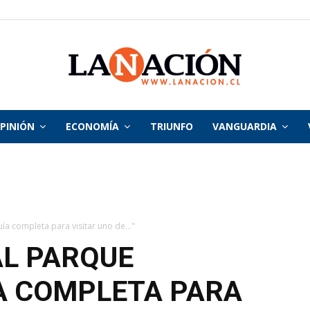
PINIÓN
ECONOMÍA
TRIUNFO
VANGUARDIA
La
Nación
ía completa para visitar uno de..."
AL PARQUE
A COMPLETA PARA