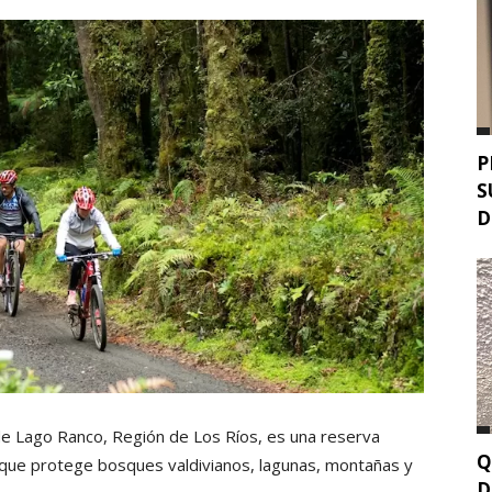
P
S
D
de Lago Ranco, Región de Los Ríos, es una reserva
Q
 que protege bosques valdivianos, lagunas, montañas y
D