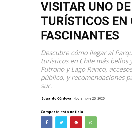
VISITAR UNO DE
TURÍSTICOS EN
FASCINANTES
Descubre cómo llegar al Parqu
turísticos en Chile más bellos
Futrono y Lago Ranco, accesos
público, y recomendaciones pa
sur.
Eduardo Córdova
Noviembre 25, 2025
Comparte esta noticia