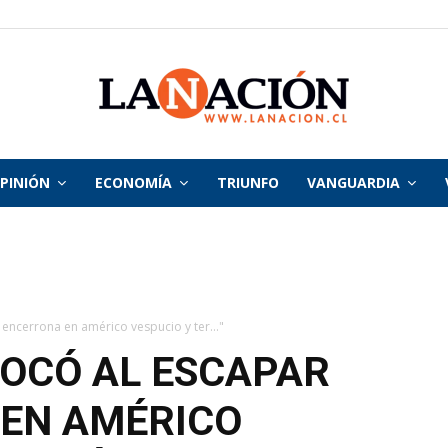
PINIÓN
ECONOMÍA
TRIUNFO
VANGUARDIA
La
Nación
encerrona en américo vespucio y ter..."
OCÓ AL ESCAPAR
 EN AMÉRICO