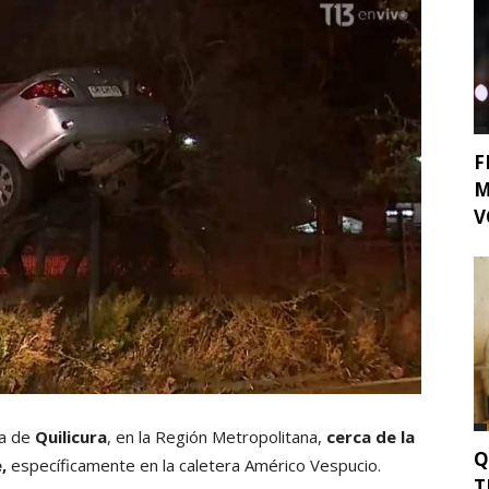
F
M
V
na de
Quilicura
, en la Región Metropolitana,
cerca de la
Q
,
específicamente en la caletera Américo Vespucio.
T