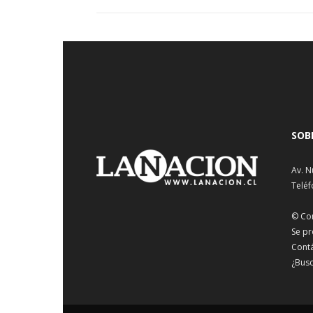
SOB
Av. N
Teléf
© Co
Se pr
Cont
¿Busc