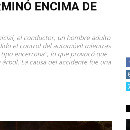
RMINÓ ENCIMA DE
icial, el conductor, un hombre adulto
dido el control del automóvil mientras
 tipo encerrona”, lo que provocó que
 árbol. La causa del accidente fue una