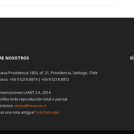
RE NOSOTROS
S
ueva Providencia 1850, of. 21, Providencia, Santiago, Chile
onos: +56 9 5218 8974 | +56 9 5218 8972
municaciones LANET S.A. 2014
ohíbe toda reproducción total o parcial.
áctenos:
ventas@lanacion.cl
as una nota antigua?
Solicítala aquí