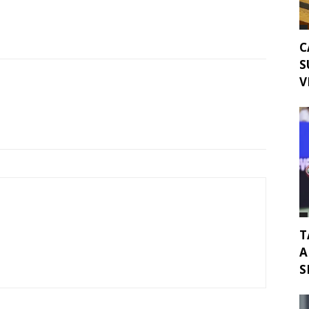
C
S
V
T
A
S