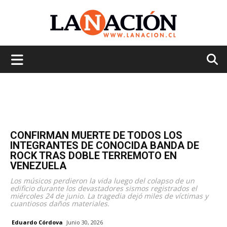
La
Nación
CONFIRMAN MUERTE DE TODOS LOS
INTEGRANTES DE CONOCIDA BANDA DE
ROCK TRAS DOBLE TERREMOTO EN
VENEZUELA
Los músicos perdieron la vida luego del colapso de un
edificio durante los devastadores sismos registrados el
miércoles 24 de junio. La tragedia dejó miles de víctimas y
cuantiosos daños materiales.
Eduardo Córdova
Junio 30, 2026