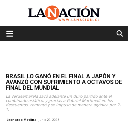
La
Nación
BRASIL LO GANÓ EN EL FINAL A JAPÓN Y
AVANZÓ CON SUFRIMIENTO A OCTAVOS DE
FINAL DEL MUNDIAL
La Verdeamarela sacó adelante un duro partido ante el
combinado asiático, y gracias a Gabriel Martinelli en los
descuentos, remontó y se impuso de manera agónica por 2-
1.
Leonardo Medina
Junio 29, 2026