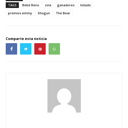
TAGS
Bebé Reno
cine
ganadores
listado
premios emmy
Shogun
The Bear
Comparte esta noticia