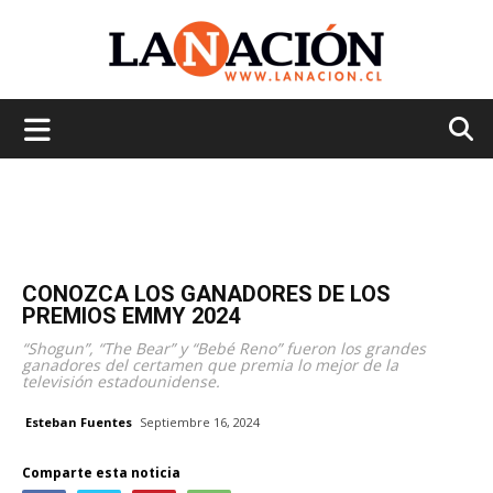
La
Nación
CONOZCA LOS GANADORES DE LOS
PREMIOS EMMY 2024
“Shogun”, “The Bear” y “Bebé Reno” fueron los grandes
ganadores del certamen que premia lo mejor de la
televisión estadounidense.
Esteban Fuentes
Septiembre 16, 2024
Comparte esta noticia