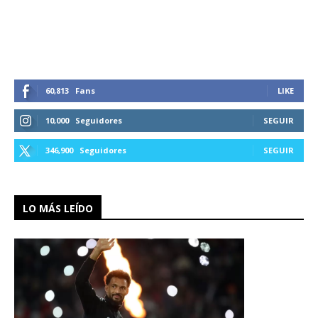
60,813
Fans
LIKE
10,000
Seguidores
SEGUIR
346,900
Seguidores
SEGUIR
LO MÁS LEÍDO