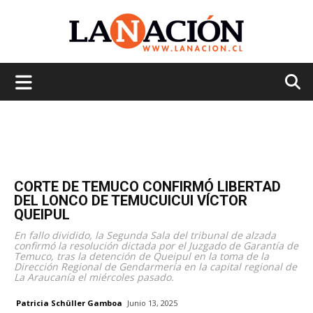
La
Nación
CORTE DE TEMUCO CONFIRMÓ LIBERTAD
DEL LONCO DE TEMUCUICUI VÍCTOR
QUEIPUL
En fallo dividido, la Segunda Sala del tribunal de alzada
confirmó la resolución dictada por el Juzgado de Garantía de
Temuco, tras la detención de Queipul en la toma de la
Dirección Regional de Gendarmería en la capital regional de
La Araucanía el miércoles pasado.
Patricia Schüller Gamboa
Junio 13, 2025