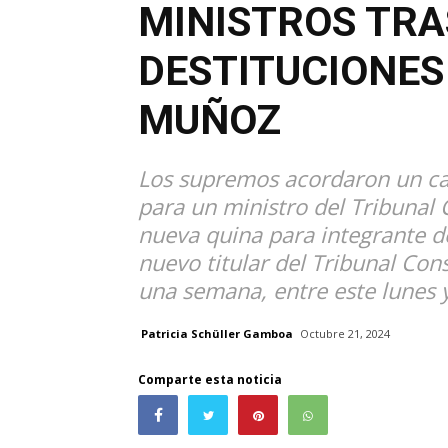
MINISTROS TRA
DESTITUCIONES
MUÑOZ
Los supremos acordaron un cal
para un ministro del Tribunal C
nueva quina para integrante d
nuevo titular del Tribunal Cons
una semana, entre este lunes 
Patricia Schüller Gamboa
Octubre 21, 2024
Comparte esta noticia