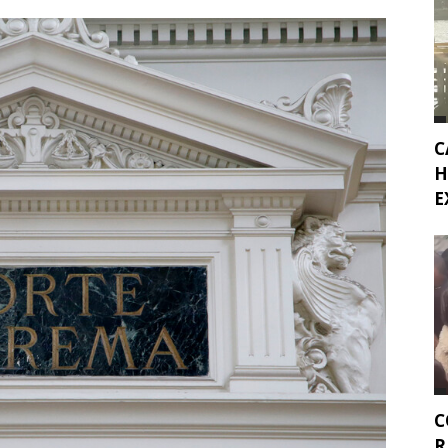
C
H
E
C
R