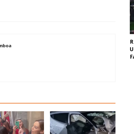
R
amboa
U
F