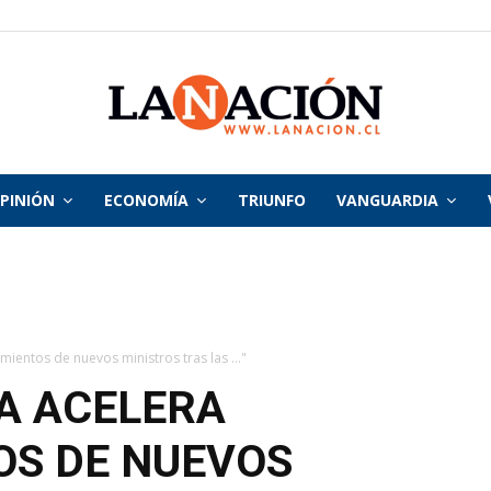
PINIÓN
ECONOMÍA
TRIUNFO
VANGUARDIA
La
Nación
entos de nuevos ministros tras las ..."
A ACELERA
S DE NUEVOS