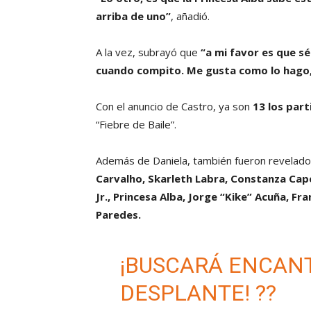
arriba de uno”
, añadió.
A la vez, subrayó que
“a mi favor es que s
cuando compito. Me gusta como lo hago,
Con el anuncio de Castro, ya son
13 los par
“Fiebre de Baile”.
Además de Daniela, también fueron revelad
Carvalho, Skarleth Labra, Constanza Capel
Jr., Princesa Alba, Jorge “Kike” Acuña, Fra
Paredes.
¡BUSCARÁ ENCANT
DESPLANTE! ??