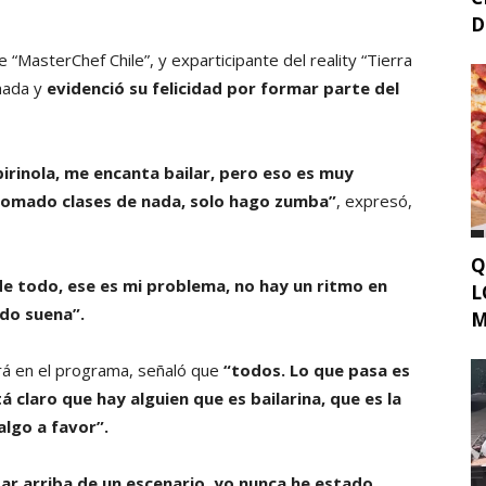
D
“MasterChef Chile”, y exparticipante del reality “Tierra
rmada y
evidenció su felicidad por formar parte del
 pirinola, me encanta bailar, pero eso es muy
 tomado clases de nada, solo hago zumba”
, expresó,
Q
e todo, ese es mi problema, no hay un ritmo en
L
ando suena”.
M
rá en el programa, señaló que
“todos. Lo que pasa es
tá claro que hay alguien que es bailarina, que es la
algo a favor”.
tar arriba de un escenario, yo nunca he estado