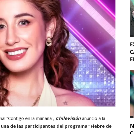
E
C
E
nal “Contigo en la mañana”,
Chilevisión
anunció a la
N
 una de las participantes del programa “Fiebre de
C