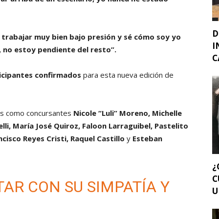
D
é trabajar muy bien bajo presión y sé cómo soy yo
I
 no estoy pendiente del resto”.
C
ticipantes confirmados
para esta nueva edición de
os como concursantes
Nicole “Luli” Moreno, Michelle
li, María José Quiroz, Faloon Larraguibel, Pastelito
ncisco Reyes Cristi, Raquel Castillo
y
Esteban
¿
C
AR CON SU SIMPATÍA Y
U