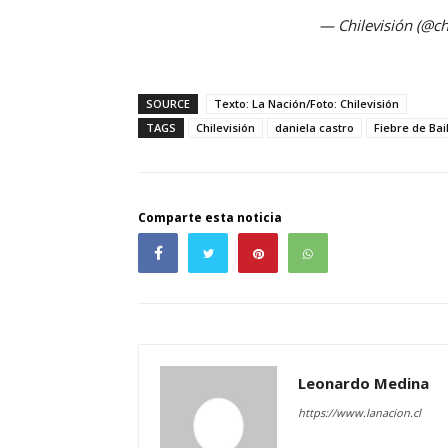
— Chilevisión (@ch
SOURCE
Texto: La Nación/Foto: Chilevisión
TAGS
Chilevisión
daniela castro
Fiebre de Bai
Comparte esta noticia
Leonardo Medina
https://www.lanacion.cl