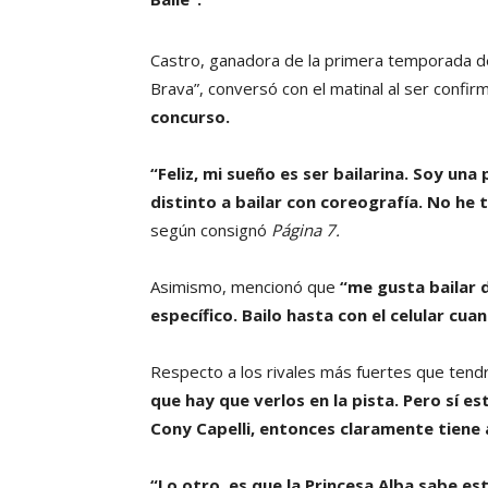
Castro, ganadora de la primera temporada de 
Brava”, conversó con el matinal al ser confi
concurso.
“Feliz, mi sueño es ser bailarina. Soy una
distinto a bailar con coreografía. No he
según consignó
Página 7.
Asimismo, mencionó que
“me gusta bailar d
específico. Bailo hasta con el celular cu
Respecto a los rivales más fuertes que tend
que hay que verlos en la pista. Pero sí es
Cony Capelli, entonces claramente tiene 
“Lo otro, es que la Princesa Alba sabe es