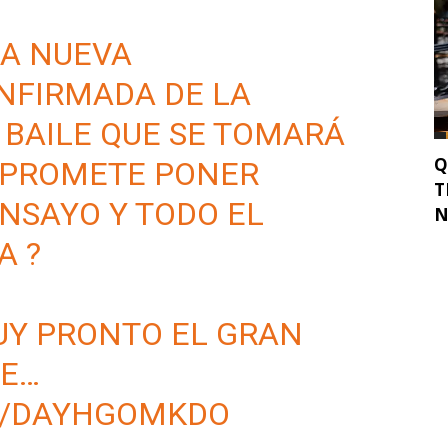
LA NUEVA
NFIRMADA DE LA
BAILE QUE SE TOMARÁ
Q
? PROMETE PONER
T
NSAYO Y TODO EL
N
A ?
UY PRONTO EL GRAN
DE…
M/DAYHGOMKDO