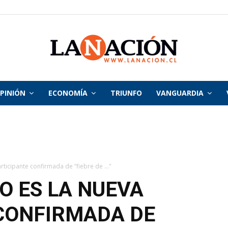
PINIÓN
ECONOMÍA
TRIUNFO
VANGUARDIA
La
Nación
rticipante confirmada de “fiebre de ..."
O ES LA NUEVA
CONFIRMADA DE