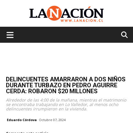
La
Nación
DELINCUENTES AMARRARON A DOS NIÑOS
DURANTE TURBAZO EN PEDRO AGUIRRE
CERDA: ROBARON $20 MILLONES
Alrededor de las 4:00 de la mañana, mientras el matrimonio
se encontraba trabajando en Lo Valledor, al menos ocho
delincuentes irrumpieron en la vivienda.
Eduardo Córdova
Octubre 07, 2024