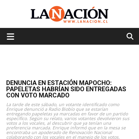
La
Nación
DENUNCIA EN ESTACIÓN MAPOCHO:
PAPELETAS HABRÍAN SIDO ENTREGADAS
CON VOTO MARCADO
La tarde de este sábado, un votante identificado como
Enrique denunció a Radio Biobío que se estarían
entregando papeletas ya marcadas en favor de un partido
específico. Según su relato, varios votantes devolvieron sus
votos a los vocales, al descubrir que ya tenían una
preferencia marcada. Enrique informó que en la mesa se
encontraba un apoderado de Renovación Nacional
colaborando con los vocales en el manejo de los votos.