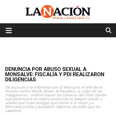
La
Nación
DENUNCIA POR ABUSO SEXUAL A
MONSALVE: FISCALÍA Y PDI REALIZARON
DILIGENCIAS
De acuerdo a lo informado por El Mercurio, el jefe de la
Fiscalía Centro Norte, Xavier Armendáriz -a cargo de las
indagatorias-, ordenó revisar las cámaras del hotel donde
supuestamente se habría producido el ataque sexual, y
añadió que hubo testigos que vieron a la mujer y a
Monsalve juntos y quedaron registros de video que los
captaron.