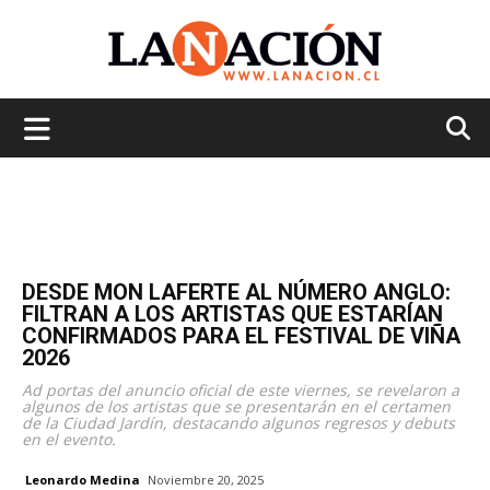
La
Nación
DESDE MON LAFERTE AL NÚMERO ANGLO:
FILTRAN A LOS ARTISTAS QUE ESTARÍAN
CONFIRMADOS PARA EL FESTIVAL DE VIÑA
2026
Ad portas del anuncio oficial de este viernes, se revelaron a
algunos de los artistas que se presentarán en el certamen
de la Ciudad Jardín, destacando algunos regresos y debuts
en el evento.
Leonardo Medina
Noviembre 20, 2025